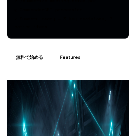
> /summarize
meeting-notes.pdf
◎ CommanderGPT processing...
✓ Summary ready — 3 key decisions, 7
action items
無料で始める
Features