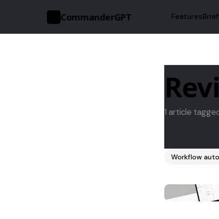
CommanderGPT
Features
Brie
>_
Revi
1 article tagge
Workflow auto