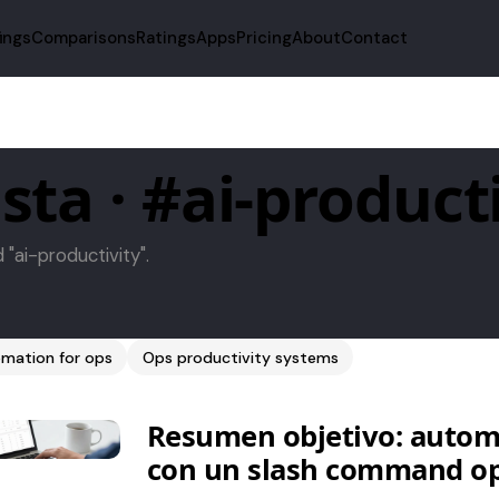
fings
Comparisons
Ratings
Apps
Pricing
About
Contact
sta · #ai-product
d "ai-productivity".
mation for ops
Ops productivity systems
Resumen objetivo: autom
con un slash command o