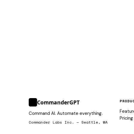
PRODU
CommanderGPT
>_
Featur
Command AI. Automate everything.
Pricing
Commander Labs Inc. — Seattle, WA