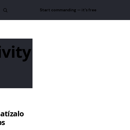
Start commanding — it's free
ivity
atízalo
ps