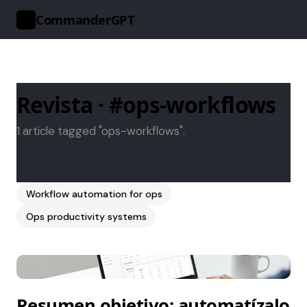
CommanderGPT
>_
Revista · #ops-workflows
1 article tagged "ops-workflows".
Workflow automation for ops
Ops productivity systems
Resumen objetivo: automatízalo