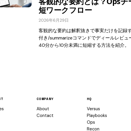
客観的な要約とは？Opsチ
短ワークフロー
2026年6月29日
客観的な要約は解釈抜きで事実だけを記録
付き/summarizeコマンドでディールレビ
40分から10分未満に短縮する方法を紹介。
CT
COMPANY
HQ
es
About
Versus
Contact
Playbooks
Ops
Recon