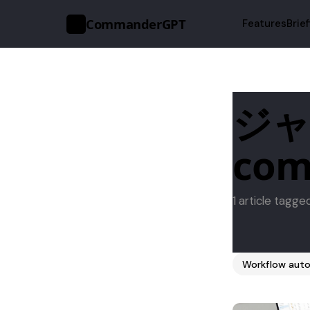
CommanderGPT
Features
Brie
>_
ジャー
co
1 article tagg
Workflow auto