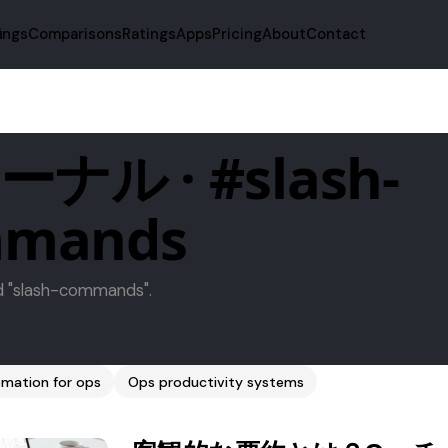
fings
Comparisons
Ratings
Apps
Pricing
About
Contact
ナル · #slash-
mmands
ed "slash-commands".
mation for ops
Ops productivity systems