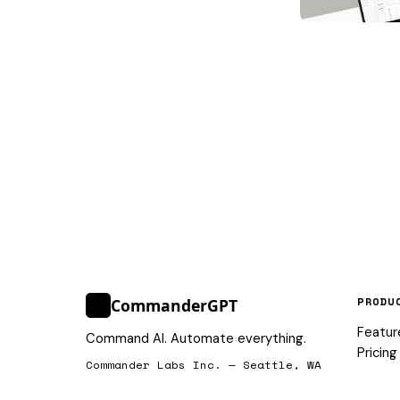
PRODU
CommanderGPT
>_
Featur
Command AI. Automate everything.
Pricing
Commander Labs Inc. — Seattle, WA