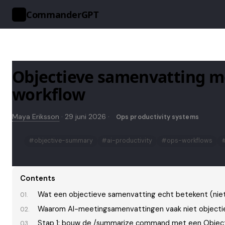
CommanderGPT
>_
Objectieve samenvatting m
workflow
Maya Eriksson
·
29 juni 2026
·
Ops productivity systems
#objective-summary
#ai-productivity
#ops-workflows
Contents
Wat een objectieve samenvatting echt betekent (niet
Waarom AI-meetingsamenvattingen vaak niet objectief
Stap 1: bouw de /summarize command met een Object