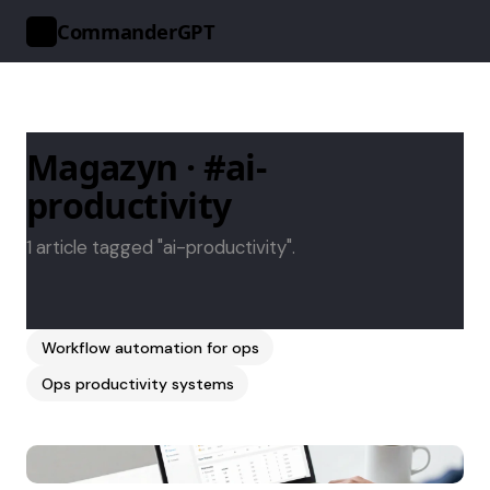
CommanderGPT
>_
Magazyn · #ai-
productivity
1 article tagged "ai-productivity".
Workflow automation for ops
Ops productivity systems