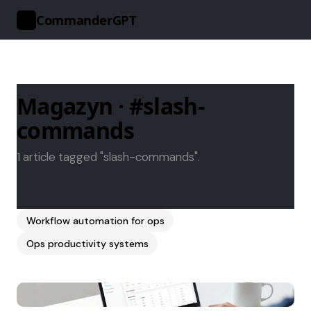
CommanderGPT
>_
Magazyn · #slash-
commands
1 article tagged "slash-commands".
Workflow automation for ops
Ops productivity systems