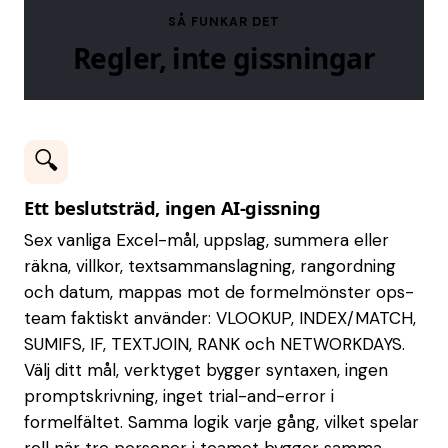
SÅ FUNKAR DET
Regler, inte gissningar
🔍
Ett beslutsträd, ingen AI-gissning
Sex vanliga Excel-mål, uppslag, summera eller
räkna, villkor, textsammanslagning, rangordning
och datum, mappas mot de formelmönster ops-
team faktiskt använder: VLOOKUP, INDEX/MATCH,
SUMIFS, IF, TEXTJOIN, RANK och NETWORKDAYS.
Välj ditt mål, verktyget bygger syntaxen, ingen
promptskrivning, inget trial-and-error i
formelfältet. Samma logik varje gång, vilket spelar
roll när tre personer i teamet bygger samma