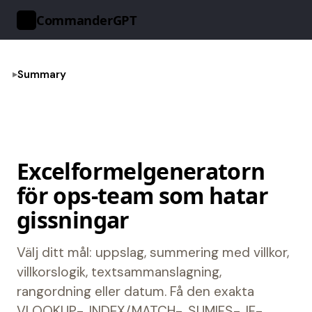
CommanderGPT
>_
Summary
Excelformelgeneratorn
för ops-team som hatar
gissningar
Välj ditt mål: uppslag, summering med villkor,
villkorslogik, textsammanslagning,
rangordning eller datum. Få den exakta
VLOOKUP-, INDEX/MATCH-, SUMIFS-, IF-,