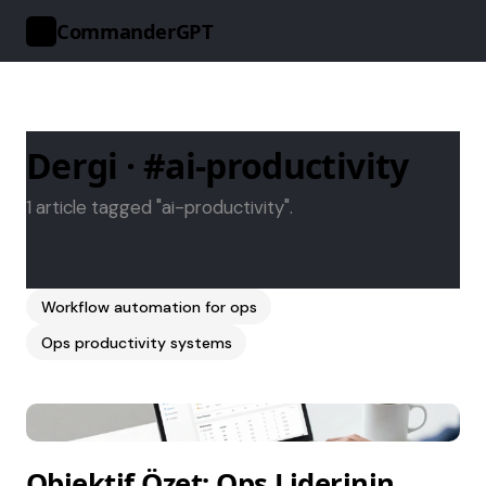
CommanderGPT
>_
Dergi · #ai-productivity
1 article tagged "ai-productivity".
Workflow automation for ops
Ops productivity systems
Objektif Özet: Ops Liderinin