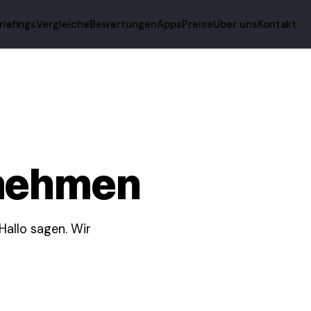
riefings
Vergleiche
Bewertungen
Apps
Preise
Uber uns
Kontakt
fnehmen
Hallo sagen. Wir