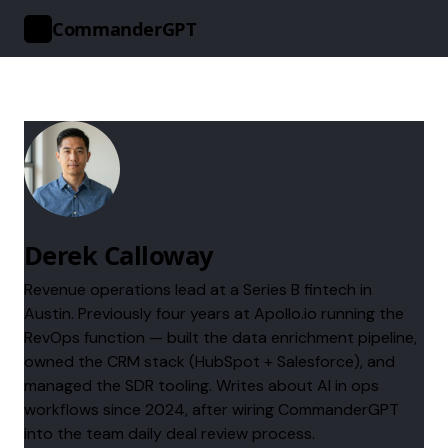
CommanderGPT
>_
Derek Calloway
Revenue operations lead at a Series B fintech in
Austin. Previously four years at Apollo.io running the
RevOps function — built the data enrichment pipeline,
owned the CRM stack (HubSpot + Salesforce), and
managed the SDR tooling. Writes about AI in ops
workflows since 2024, after wiring CommanderGPT
into the team daily deal review process.