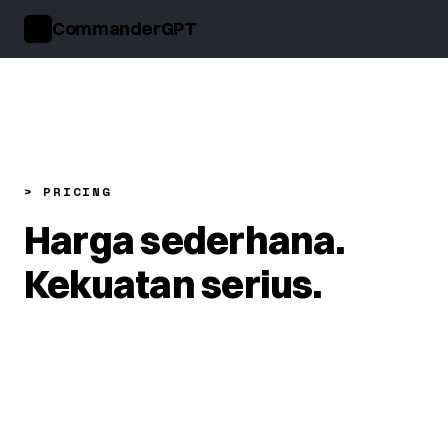
CommanderGPT
>_
> PRICING
Harga sederhana.
Kekuatan serius.