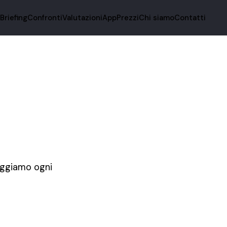
i
Briefing
Confronti
Valutazioni
App
Prezzi
Chi siamo
Contatti
eggiamo ogni