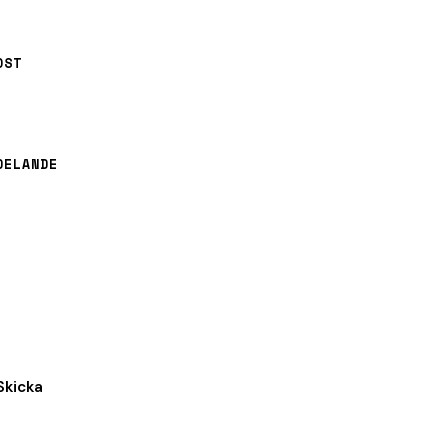
OST
DELANDE
Skicka