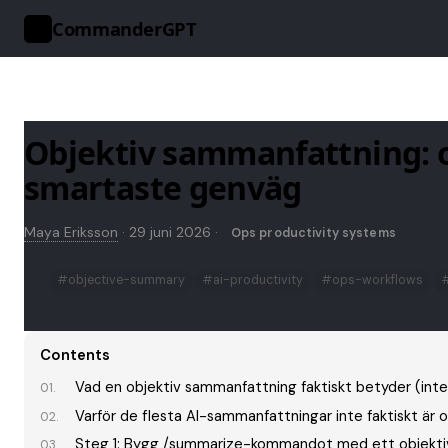
CommanderGPT
>_
Objektiv sammanfattning: 
smartaste genväg
Maya Eriksson
·
29 juni 2026
·
Ops productivity systems
#objective-summary
#ai-productivity
#ops-workflows
Contents
Vad en objektiv sammanfattning faktiskt betyder (inte
Varför de flesta AI-sammanfattningar inte faktiskt är o
Steg 1: Bygg /summarize-kommandot med ett objektiv