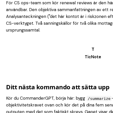
För CS ops-team som kör renewal reviews är den här
användbar. Den objektiva sammanfattningen av ett re
Analysanteckningen ("det här kontot är i riskzonen eft
CS-verktyget. Två sanningskällor för två olika motta
ursprungssamtal.
TicNote
Try it →
Ditt nästa kommando att sätta upp
Kör du CommanderGPT, börja här: bygg
/summarize
objektivitetskravet ovan och kör det på dina fem se
outputen med det som faktiskt skrevs. Gapet visar di