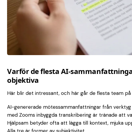
Varför de flesta AI-sammanfattningar
objektiva
Här blir det intressant, och här går de flesta team p
AI-genererade mötessammanfattningar från verktyg so
med Zooms inbyggda transkribering är tränade att var
Hjälpsam betyder ofta att lägga till kontext, mjuka upp
Alla tre är former av subjektivitet.