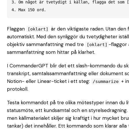
3. Om något är tvetydigt i källan, flagga det som [
4. Max 150 ord.
Flaggan
är den viktigaste raden. Utan den 
[oklart]
automatiskt. Med den synliggör du tvetydigheter istäl
objektiv sammanfattning med tre
-flaggor
[oklart]
sammanfattning som hittar på klarhet.
I CommanderGPT blir det ett slash-kommando du skri
transkript, samtalssammanfattning eller dokument so
Notion- eller Linear-ticket i ett steg:
+ in
/summarize
protokoll.
Testa kommandot på tre olika mötestyper innan du litar
statusmöte, ett kundsamtal och en styrelsedragning. 
men källmaterialet skiljer sig kraftigt i hur mycket bru
tankar) det innehåller. Ett kommando som klarar alla