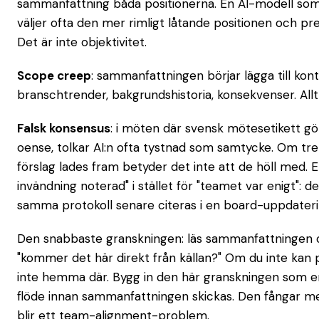
sammanfattning båda positionerna. En AI-modell som 
väljer ofta den mer rimligt låtande positionen och p
Det är inte objektivitet.
Scope creep
: sammanfattningen börjar lägga till kon
branschtrender, bakgrundshistoria, konsekvenser. Allt 
Falsk konsensus
: i möten där svensk mötesetikett gör
oense, tolkar AI:n ofta tystnad som samtycke. Om tre
förslag lades fram betyder det inte att de höll med.
invändning noterad" i stället för "teamet var enigt": de
samma protokoll senare citeras i en board-uppdateri
Den snabbaste granskningen: läs sammanfattningen o
"kommer det här direkt från källan?" Om du inte kan 
inte hemma där. Bygg in den här granskningen som en
flöde innan sammanfattningen skickas. Den fångar me
blir ett team-alignment-problem.