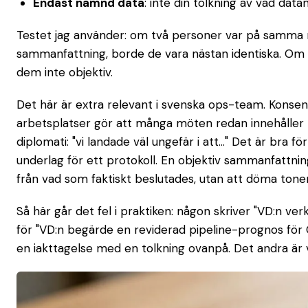
Endast nämnd data
: inte din tolkning av vad dat
Testet jag använder: om två personer var på samma 
sammanfattning, borde de vara nästan identiska. Om d
dem inte objektiv.
Det här är extra relevant i svenska ops-team. Konse
arbetsplatser gör att många möten redan innehåller
diplomati: "vi landade väl ungefär i att..." Det är bra 
underlag för ett protokoll. En objektiv sammanfattni
från vad som faktiskt beslutades, utan att döma tone
Så här går det fel i praktiken: någon skriver "VD:n verk
för "VD:n begärde en reviderad pipeline-prognos för 
en iakttagelse med en tolkning ovanpå. Det andra är 