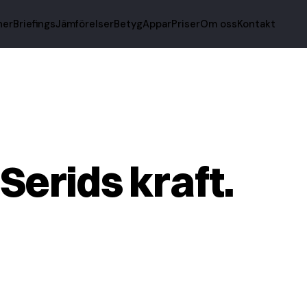
ner
Briefings
Jämförelser
Betyg
Appar
Priser
Om oss
Kontakt
 Serids kraft.